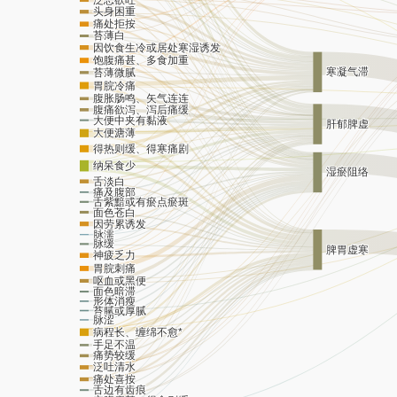
头身困重
痛处拒按
苔薄白
因饮食生冷或居处寒湿诱发
饱腹痛甚、多食加重
寒凝气滞
苔薄微腻
胃脘冷痛
腹胀肠鸣、矢气连连
腹痛欲泻、泻后痛缓
大便中夹有黏液
肝郁脾虚
大便溏薄
得热则缓、得寒痛剧
纳呆食少
湿瘀阻络
舌淡白
痛及腹部
舌紫黯或有瘀点瘀斑
面色苍白
因劳累诱发
脉濡
脉缓
脾胃虚寒
神疲乏力
胃脘刺痛
呕血或黑便
面色暗滞
形体消瘦
苔腻或厚腻
脉涩
病程长、缠绵不愈*
手足不温
痛势较缓
泛吐清水
痛处喜按
舌边有齿痕