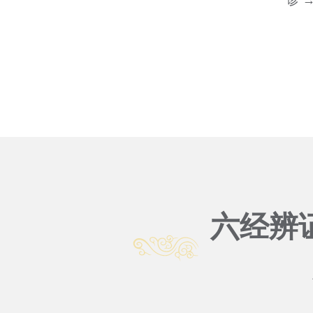
诊 
六经辨