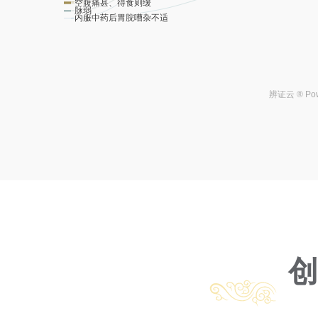
空腹痛甚、得食则缓
脉弱
内服中药后胃脘嘈杂不适
辨证云 ® Pow
创