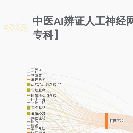
中医AI辨证人工神经
专科】
舌淡红
舌红
苔薄黄
痛连两胁
起病急、突然发作*
胃脘胀痛
因情绪波动诱发
口干口苦
大便不畅
胃脘胀满
痛势较甚
大便秘结
肝胃不和
脉弦
脉紧
嗳气反酸
泛恶欲吐